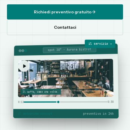
Richiedi preventivo gratuito
Contattaci
il servizio →
spot 30″ · Aurora bistrot
Il caffè, come una volta.
0:30
0:12
//
anteprima concept
preventivo in 24h