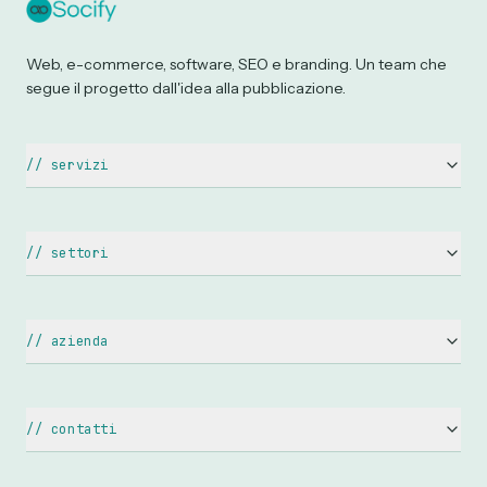
Web, e-commerce, software, SEO e branding. Un team che
segue il progetto dall'idea alla pubblicazione.
//
servizi
Siti Web Aziendali
Siti WordPress
//
settori
E-commerce
Ristoranti & Pizzerie
Landing Page
Hotel & B&B
//
azienda
Restyling Sito Web
Avvocati & Studi Legali
Chi siamo
Ottimizzazione SEO
Medici & Dentisti
Web Agency Catania
Google Ads & SEM
//
contatti
Estetiste & Benessere
Contatti
info@socify.it
Creazione Logo
Agenzie Immobiliari