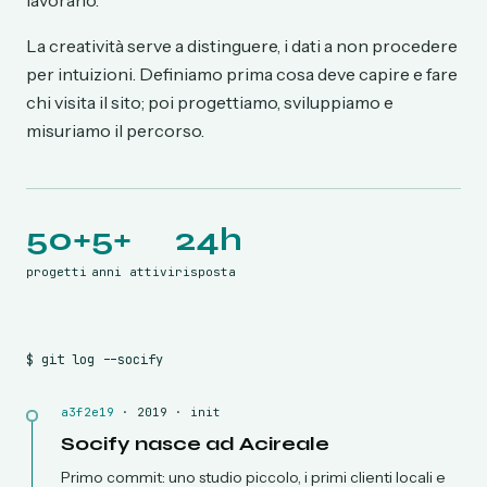
lavorano.
La creatività serve a distinguere, i dati a non procedere
per intuizioni. Definiamo prima cosa deve capire e fare
chi visita il sito; poi progettiamo, sviluppiamo e
misuriamo il percorso.
50+
5+
24h
progetti
anni attivi
risposta
$ git log --socify
a3f2e19
·
2019 · init
Socify nasce ad Acireale
Primo commit: uno studio piccolo, i primi clienti locali e