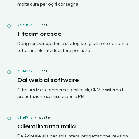
molta cura per ogni consegna.
7c91b04
·
feat
Il team cresce
Designer, sviluppatori e strategist digitali sotto lo stesso
tetto: un solo interlocutore per tutto.
e58a2c7
·
feat
Dal web al software
Oltre ai siti: e-commerce, gestionali, CRM e sistemi di
prenotazione su misura per le PMI.
b14d9f2
·
scale
Clienti in tutta Italia
Da Acireale alla penisola intera: progettazione, revisioni