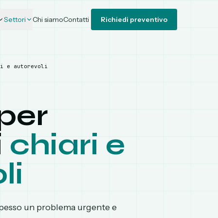
Settori
Chi siamo
Contatti
Richiedi preventivo
i e autorevoli
 per
i
chiari e
li
spesso un problema urgente e