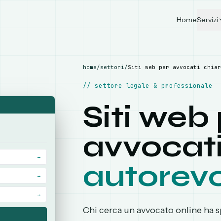
Home
Servizi
home
/
settori
/
Siti web per avvocati
chiar
//
settore legale & professionale
Siti web
avvocat
→
autorevo
→
→
Chi cerca un avvocato online ha 