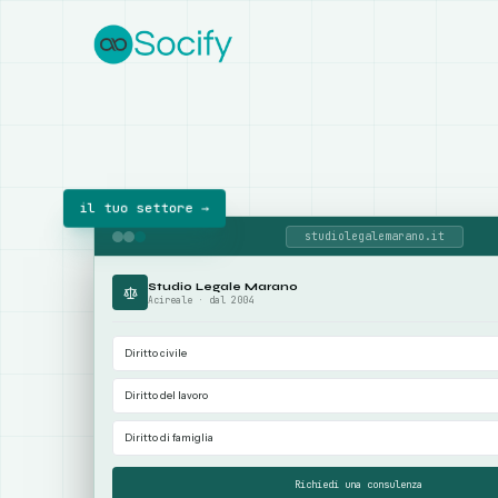
Vai al contenuto
il tuo settore →
studiolegalemarano.it
Studio Legale Marano
Acireale · dal 2004
Diritto civile
Diritto del lavoro
Diritto di famiglia
Richiedi una consulenza