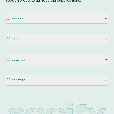
segue il progetto dall'idea alla pubblicazione.
//
servizi
Siti Web Aziendali
Siti WordPress
//
settori
E-commerce
Ristoranti & Pizzerie
Landing Page
Hotel & B&B
//
azienda
Restyling Sito Web
Avvocati & Studi Legali
Chi siamo
Ottimizzazione SEO
Medici & Dentisti
Web Agency Catania
Google Ads & SEM
//
contatti
Estetiste & Benessere
Contatti
info@socify.it
Creazione Logo
Agenzie Immobiliari
+39 095 090 7588
Richiedi preventivo
Brand Identity
Negozi & Retail
socify
Corso Italia 129, Acireale (CT)
Privacy Policy
Packaging Design
Palestre & Sport