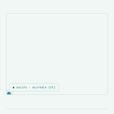
● socify · acireale (ct)