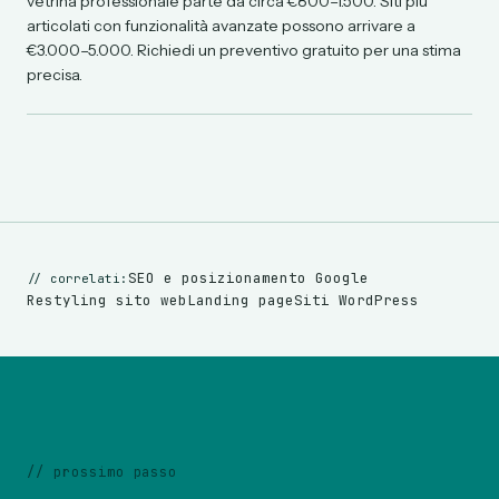
vetrina professionale parte da circa €800–1.500. Siti più
articolati con funzionalità avanzate possono arrivare a
€3.000–5.000. Richiedi un preventivo gratuito per una stima
precisa.
SEO e posizionamento Google
//
correlati:
Restyling sito web
Landing page
Siti WordPress
//
prossimo passo