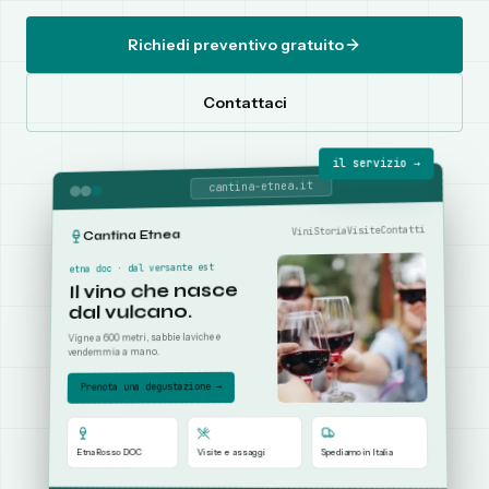
Richiedi preventivo gratuito
Contattaci
il servizio →
cantina-etnea.it
Contatti
Visite
Storia
Vini
Cantina Etnea
etna doc · dal versante est
Il vino che nasce
dal vulcano.
Vigne a 600 metri, sabbie laviche e
vendemmia a mano.
Prenota una degustazione →
Spediamo in Italia
Visite e assaggi
Etna Rosso DOC