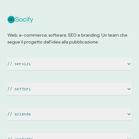
Web, e-commerce, software, SEO e branding. Un team che
segue il progetto dall'idea alla pubblicazione.
//
servizi
Siti Web Aziendali
Siti WordPress
//
settori
E-commerce
Ristoranti & Pizzerie
Landing Page
Hotel & B&B
//
azienda
Restyling Sito Web
Avvocati & Studi Legali
Chi siamo
Ottimizzazione SEO
Medici & Dentisti
Web Agency Catania