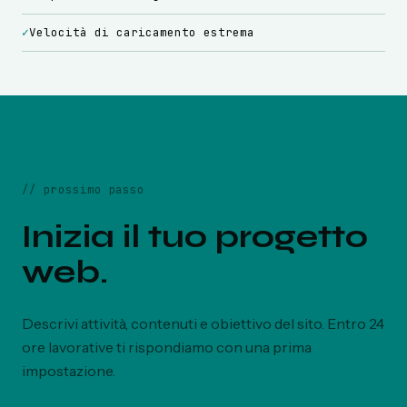
✓
Velocità di caricamento estrema
//
prossimo passo
Inizia il tuo progetto
web.
Descrivi attività, contenuti e obiettivo del sito. Entro 24
ore lavorative ti rispondiamo con una prima
impostazione.